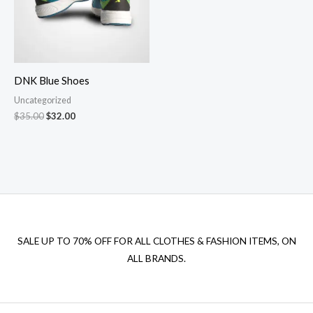
DNK Blue Shoes
Uncategorized
El
El
$
35.00
$
32.00
precio
precio
original
actual
era:
es:
$35.00.
$32.00.
SALE UP TO 70% OFF FOR ALL CLOTHES & FASHION ITEMS, ON
ALL BRANDS.