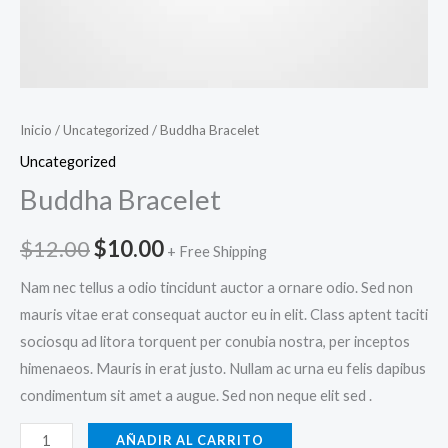
Inicio
/
Uncategorized
/ Buddha Bracelet
Uncategorized
Buddha Bracelet
El
El
$
12.00
$
10.00
+ Free Shipping
precio
precio
Nam nec tellus a odio tincidunt auctor a ornare odio. Sed non
mauris vitae erat consequat auctor eu in elit. Class aptent taciti
original
actual
sociosqu ad litora torquent per conubia nostra, per inceptos
era:
es:
himenaeos. Mauris in erat justo. Nullam ac urna eu felis dapibus
condimentum sit amet a augue. Sed non neque elit sed .
$12.00.
$10.00.
Buddha
AÑADIR AL CARRITO